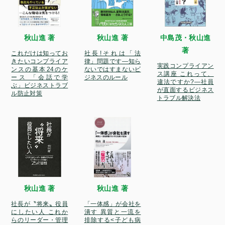
秋山進 著
秋山進 著
中島茂・秋山進
著
これだけは知ってお
社長!それは「法
きたいコンプライア
律」問題です―知ら
実践コンプライアン
ンスの基本24のケ
ないではすまないビ
ス講座 これって、
ース 「会話で学
ジネスのルール
違法ですか?―社員
ぶ」ビジネストラブ
が直面するビジネス
ル防止対策
トラブル解決法
秋山進 著
秋山進 著
社長が〝将来〟役員
「一体感」が会社を
にしたい人 これか
潰す 異質と一流を
らのリーダー・管理
排除する<子ども病