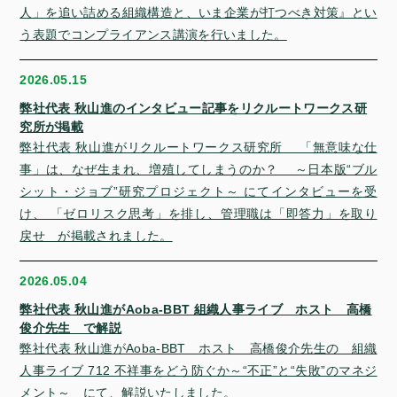
人」を追い詰める組織構造と、いま企業が打つべき対策』とい
う表題でコンプライアンス講演を行いました。
2026.05.15
弊社代表 秋山進のインタビュー記事をリクルートワークス研
究所が掲載
弊社代表 秋山進がリクルートワークス研究所 「無意味な仕
事」は、なぜ生まれ、増殖してしまうのか？ ～日本版“ブル
シット・ジョブ”研究プロジェクト～ にてインタビューを受
け、 「ゼロリスク思考」を排し、管理職は「即答力」を取り
戻せ が掲載されました。
2026.05.04
弊社代表 秋山進がAoba-BBT 組織人事ライブ ホスト 高橋
俊介先生 で解説
弊社代表 秋山進がAoba-BBT ホスト 高橋俊介先生の 組織
人事ライブ 712 不祥事をどう防ぐか～“不正”と“失敗”のマネジ
メント～ にて、解説いたしました。