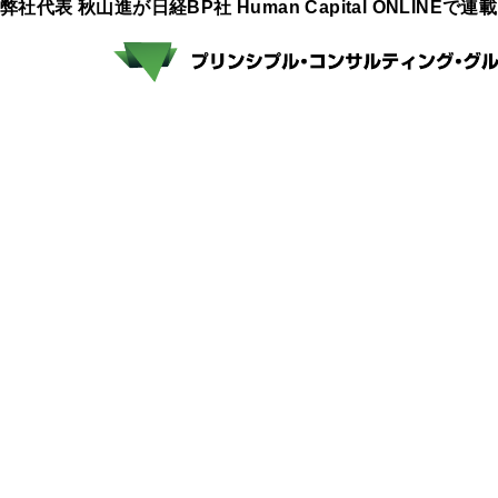
弊社代表 秋山進が日経BP社 Human Capital ONLINEで連
講演
各種ご