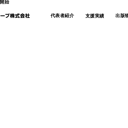
載開始
代表者紹介
支援実績
出版
執筆
取材
依頼はこちらから