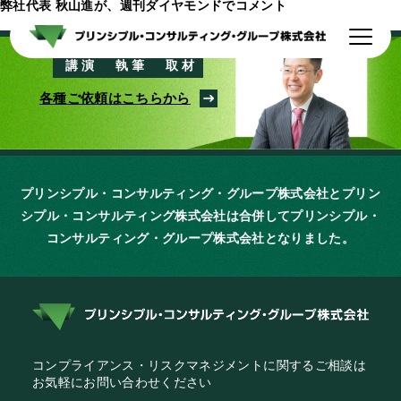
弊社代表 秋山進が、週刊ダイヤモンドでコメント
講演
執筆
取材
代表者紹介
支援実績
各種ご依頼はこちらから
出版物一覧
会社情報
お問い合わせ
プリンシプル・コンサルティング・グループ株式会社とプリン
シプル・コンサルティング株式会社は
合併してプリンシプル・
コンサルティング・グループ株式会社となりました。
コンプライアンス・リスクマネジメントに関するご相談は
お気軽にお問い合わせください