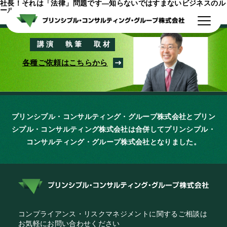
社長！それは「法律」問題です―知らないではすまないビジネスのル
ール
代表者紹介
支援実績
講演
執筆
取材
各種ご依頼はこちらから
出版物一覧
会社情報
お問い合わせ
プリンシプル・コンサルティング・グループ株式会社とプリン
シプル・コンサルティング株式会社は
合併してプリンシプル・
コンサルティング・グループ株式会社となりました。
コンプライアンス・リスクマネジメントに関するご相談は
お気軽にお問い合わせください